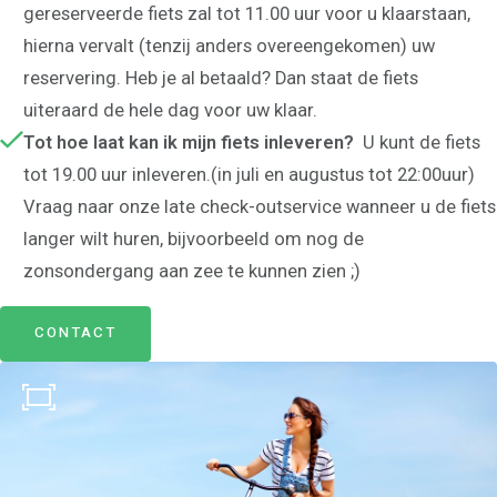
gereserveerde fiets zal tot 11.00 uur voor u klaarstaan,
hierna vervalt (tenzij anders overeengekomen) uw
reservering. Heb je al betaald? Dan staat de fiets
uiteraard de hele dag voor uw klaar.
Aanbod fietsverhuur
Tot hoe laat kan ik mijn fiets inleveren?
U kunt de fiets
Sportieve stadsfietsen
tot 19.00 uur inleveren.(in juli en augustus tot 22:00uur)
E-bikes
Elektrische bakfiets
Vraag naar onze late check-outservice wanneer u de fiets
Ouder-Kind-Tandem
langer wilt huren, bijvoorbeeld om nog de
Kinderfiets 20 inch
Kinderfiets 24-26 inch
zonsondergang aan zee te kunnen zien ;)
Tarieven
Omgeving
CONTACT
Kaasmarkt Alkmaar
Strand Bergen
Schoorlse duinen
Bloembollen velden
Over ons
Contact
Openingstijden