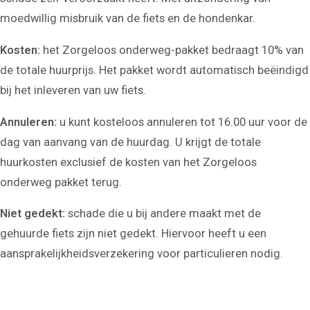
moedwillig misbruik van de fiets en de hondenkar.
Kosten:
het Zorgeloos onderweg-pakket bedraagt 10% van
de totale huurprijs. Het pakket wordt automatisch beëindigd
Aanbod fietsverhuur
bij het inleveren van uw fiets.
Sportieve stadsfietsen
E-bikes
Annuleren:
u kunt kosteloos annuleren tot 16.00 uur voor de
Elektrische bakfiets
Ouder-Kind-Tandem
dag van aanvang van de huurdag. U krijgt de totale
Kinderfiets 20 inch
Kinderfiets 24-26 inch
huurkosten exclusief de kosten van het Zorgeloos
Tarieven
onderweg pakket terug.
Omgeving
Kaasmarkt Alkmaar
Niet gedekt:
schade die u bij andere maakt met de
Strand Bergen
gehuurde fiets zijn niet gedekt. Hiervoor heeft u een
Schoorlse duinen
Bloembollen velden
aansprakelijkheidsverzekering voor particulieren nodig.
Over ons
Contact
Openingstijden