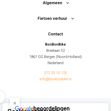
Voorwaarden
Algemeen
Fietsen verhuur
NL
Contact
BonBonBike
Breelaan 52
1861 GG Bergen (Noord-Holland)
Nederland
072 20 10 120
info@bonbonbike.nl
beoordelingen
© bonbonbike