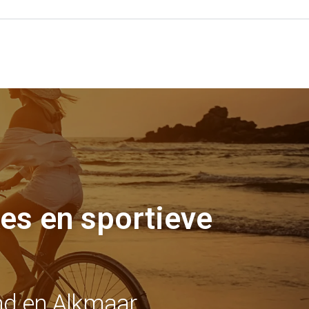
Omgeving
Kaasmarkt Alkmaar
Strand Bergen
Schoorlse duinen
Bloembollen velden
Over ons
Contact
Openingstijden
Voorwaarden
es en sportieve
nd en Alkmaar