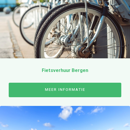
Aanbod fietsverhuur
Sportieve stadsfietsen
E-bikes
Elektrische bakfiets
Ouder-Kind-Tandem
Kinderfiets 20 inch
Fietsverhuur Bergen
Kinderfiets 24-26 inch
Tarieven
Omgeving
MEER INFORMATIE
Kaasmarkt Alkmaar
Strand Bergen
Schoorlse duinen
Bloembollen velden
Over ons
Contact