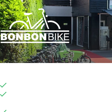
Viel
Fahrräder seit 9 Uhr verügbar. (Okt. bis März ab 
Kostenlose Parkplätze finden Sie in Grootland
der 