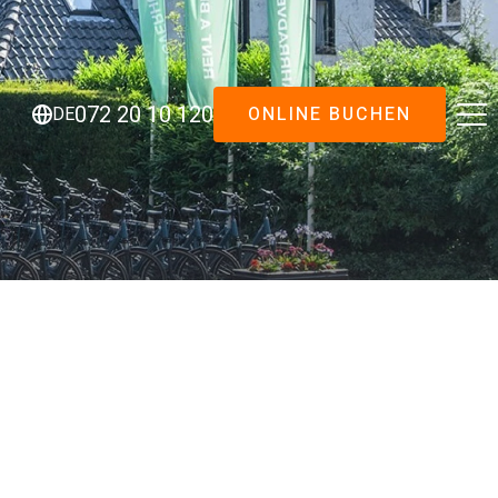
ONLINE BUCHEN
072 20 10 120
DE
rung!
Fahrradverleihangebot
Sportliche Citybikes
E-Bikes
 auf dem Parkplatz beim Restaurant Duinvermaak an
Elektrisches Lastenrad
Eltern-Kind-Tandem
rnt ist.
Kinderfahrrad 20 Zoll