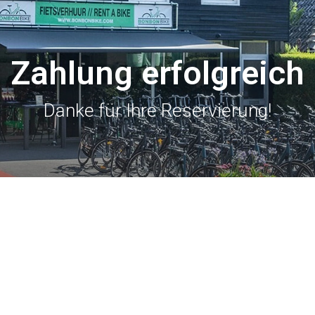
Zahlung erfolgreich
Danke für Ihre Reservierung!
en Dank für Ihre Reservie
10 Uhr)
, in der ersten Straße rechts von BonBonBike oder
Breelaan, der jetzt 500 Meter von BonBonBike entfe