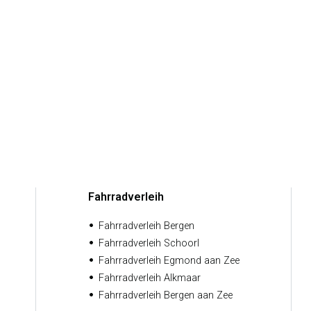
bis 19:00 Uhr besichtigen (im Juli und August ab 2
Service und genießen Sie die Sonne in Ihrer Freizeit
te nutzen.
 wir wissen das zu schätzen! Keine Sorge, viel Spa
Fahrradverleih
Fahrradverleih Bergen
Fahrradverleih Schoorl
Fahrradverleih Egmond aan Zee
Fahrradverleih Alkmaar
Fahrradverleih Bergen aan Zee