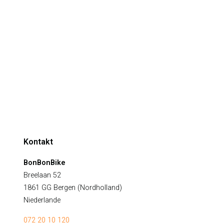
Kinderfahrrad 24-26 Zoll
2:00 Uhr). Nutzen Sie unseren späten Check-out-
Preisliste
 ;).
Umfeld
Alkmaar Käsemarkt
Bergen Beach
Schoorl-Dünen
ß beim Radfahren.
Blumenzwiebelfelder
Über uns
Kontakt
Öffnungszeiten
Geschäftsbedingungen
Kontakt
BonBonBike
Breelaan 52
1861 GG Bergen (Nordholland)
Niederlande
072 20 10 120