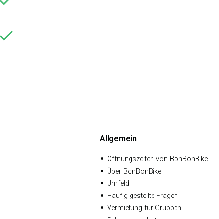
Sie können die Sehenswürdigkeiten von 19:00 
Sie können unsere kostenlose Fahrradroutenkar
Wir lieben dich,
Allgemein
Öffnungszeiten von BonBonBike
Über BonBonBike
Umfeld
Häufig gestellte Fragen
Vermietung für Gruppen